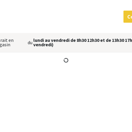
 services
MatériauThèque
L'équipe
Nous situer
C
rait en
lundi au vendredi de 8h30 12h30 et de 13h30 17h
du
gasin
vendredi)