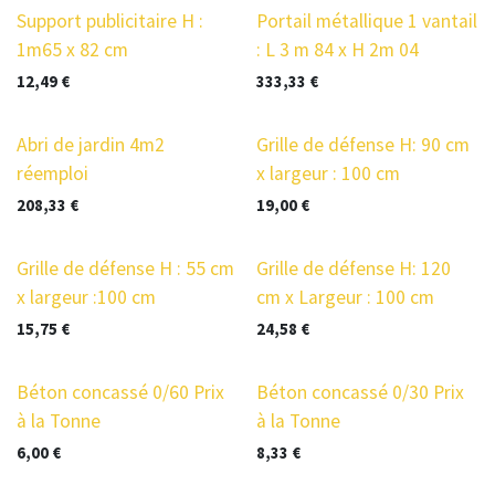
Nouveau !
prix en baisse
Support publicitaire H :
Portail métallique 1 vantail
1m65 x 82 cm
: L 3 m 84 x H 2m 04
12,49
€
333,33
€
prix en baisse
Abri de jardin 4m2
Grille de défense H: 90 cm
réemploi
x largeur : 100 cm
208,33
€
19,00
€
Grille de défense H : 55 cm
Grille de défense H: 120
x largeur :100 cm
cm x Largeur : 100 cm
15,75
€
24,58
€
Nouveau !
Nouveau !
Béton concassé 0/60 Prix
Béton concassé 0/30 Prix
à la Tonne
à la Tonne
6,00
€
8,33
€