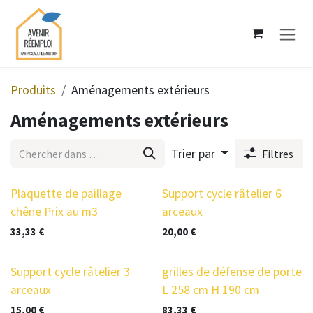
Se rendre au contenu
Produits
Aménagements extérieurs
Aménagements extérieurs
Trier par
Filtres
prix en baisse
Plaquette de paillage
Support cycle râtelier 6
chêne Prix au m3
arceaux
33,33
€
20,00
€
Support cycle râtelier 3
grilles de défense de porte
arceaux
L 258 cm H 190 cm
15,00
€
83,33
€