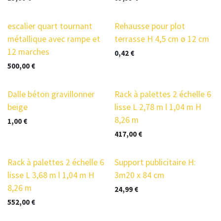
escalier quart tournant
Rehausse pour plot
métallique avec rampe et
terrasse H 4,5 cm ø 12 cm
12 marches
0,42
€
500,00
€
Dalle béton gravillonner
Rack à palettes 2 échelle 6
beige
lisse L 2,78 m l 1,04 m H
8,26 m
1,00
€
417,00
€
Nouveau !
Rack à palettes 2 échelle 6
Support publicitaire H:
lisse L 3,68 m l 1,04 m H
3m20 x 84 cm
8,26 m
24,99
€
552,00
€