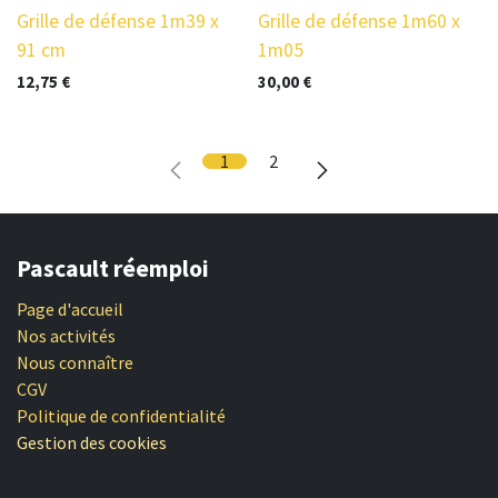
Grille de défense 1m39 x
Grille de défense 1m60 x
91 cm
1m05
12,75
€
30,00
€
1
2
Pascault réemploi
Page d'accueil
Nos activités
Nous connaître
CGV
Politique de confidentialité
Gestion des cookies