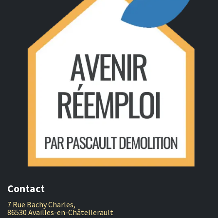
Contact
7 Rue Bachy Charles,
86530 Availles-en-Châtellerault