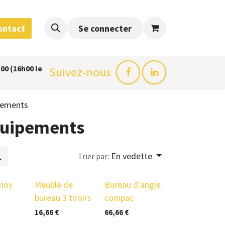
ontact
Se connecter
00 (16h00 le
Suivez-nous
pements
quipements
En vedette
Trier par:
prix en baisse
inox
Meuble de
Bureau d'angle
bureau 3 tiroirs
compac
16,66
€
66,66
€