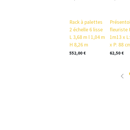
prix en baisse
Rack à palettes
Présentoi
2 échelle 6 lisse
fleuriste 
L 3,68 m l 1,04 m
1m13 x L
H 8,26 m
x P: 88 c
552,00
€
62,50
€