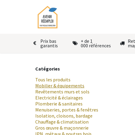
Se rendre au contenu
Accueil
Le réemploi
Autres
Prix bas
+ de 1
Ret
garantis
000 références
ma
Catégories
Tous les produits
Mobilier & équipements
Revêtements murs et sols
Electricité & éclairages
Plomberie & sanitaires
Menuiseries, portes & fenêtres
Isolation, cloisons, bardage
Chauffage & climatisation
Gros œuvre & maçonnerie
IPN, métaux & poutres bois