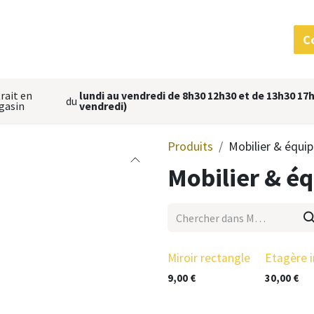
 services
MatériauThèque
L'équipe
Nous situer
C
rait en
lundi au vendredi de 8h30 12h30 et de 13h30 17h
du
gasin
vendredi)
Produits
Mobilier & équi
Mobilier & é
Miroir rectangle
Etagère 
9,00
€
30,00
€