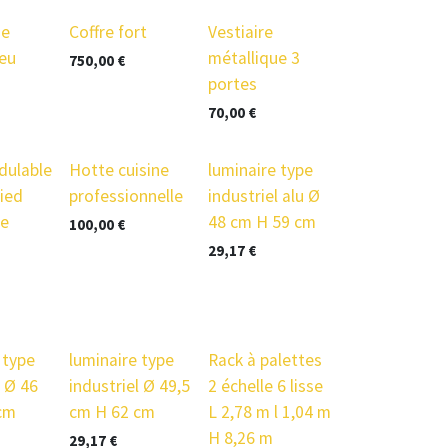
de
Coffre fort
Vestiaire
leu
métallique 3
750,00
€
portes
70,00
€
dulable
Hotte cuisine
luminaire type
ied
professionnelle
industriel alu Ø
ue
48 cm H 59 cm
100,00
€
29,17
€
 type
luminaire type
Rack à palettes
l Ø 46
industriel Ø 49,5
2 échelle 6 lisse
cm
cm H 62 cm
L 2,78 m l 1,04 m
H 8,26 m
29,17
€