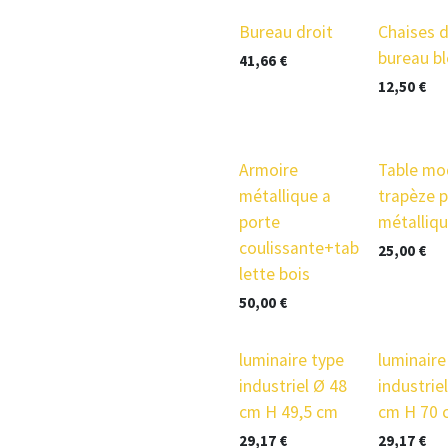
prix en baisse
Bureau droit
Chaises 
bureau b
41,66
€
12,50
€
Armoire
Table mo
métallique a
trapèze p
porte
métalliq
coulissante+tab
25,00
€
lette bois
50,00
€
luminaire type
luminaire
industriel Ø 48
industrie
cm H 49,5 cm
cm H 70 
29,17
€
29,17
€