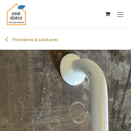
Se rendre au contenu
Plomberie & sanitaires