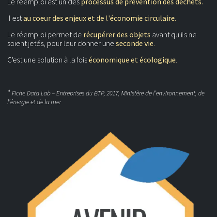
Le réemploi est un des
processus de prévention des déchets.
Il est
au coeur des enjeux et de l'économie circulaire
.
Le réemploi permet de
récupérer des objets
avant qu'ils ne
soient jetés, pour leur donner une
seconde vie
.
C'est une solution à la fois
économique et écologique
.
*
Fiche Data Lab – Entreprises du BTP, 2017, Ministère de l’environnement, de
l’énergie et de la mer