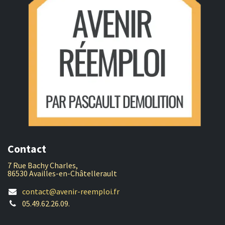
Contact
7 Rue Bachy Charles,
86530 Availles-en-Châtellerault
contact@avenir-reemploi.fr
05.49.62.26.09.