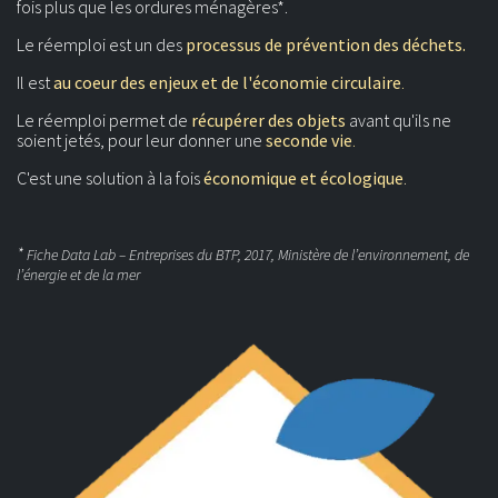
fois plus que les ordures ménagères*.
Le réemploi est un des
processus de prévention des déchets.
Il est
au coeur des enjeux et de l'économie circulaire
.
Le réemploi permet de
récupérer des objets
avant qu'ils ne
soient jetés, pour leur donner une
seconde vie
.
C'est une solution à la fois
économique et écologique
.
*
Fiche Data Lab – Entreprises du BTP, 2017, Ministère de l’environnement, de
l’énergie et de la mer