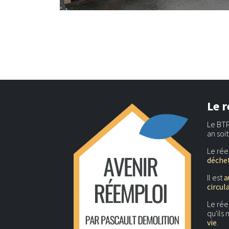
Le r
Le BTP
an soi
Le rée
déchet
Il est
a
circul
Le ré
qu'ils
vie
.