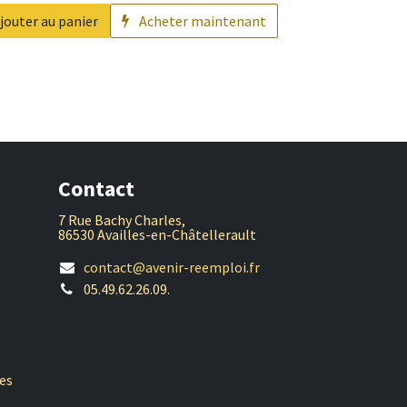
jouter au panier
Acheter maintenant
Contact
7 Rue Bachy Charles,
86530 Availles-en-Châtellerault
contact@avenir-reemploi.fr
05.49.62.26.09.
es