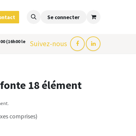
ontact
Se connecter
00 (16h00 le
Suivez-nous
 fonte 18 élément
ment.
axes comprises)