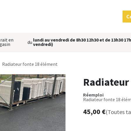
 services
MatériauThèque
L'équipe
Nous situer
C
rait en
lundi au vendredi de 8h30 12h30 et de 13h30 17h
du
gasin
vendredi)
Radiateur fonte 18 élément
Radiateur
Réemploi
Radiateur fonte 18 élé
45,00
€
(Toutes t