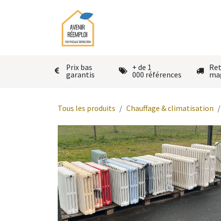
Se rendre au contenu
Accueil
Le réemploi
Autres
Prix bas
+ de 1
Ret
garantis
000 références
ma
Tous les produits
Chauffage & climatisation