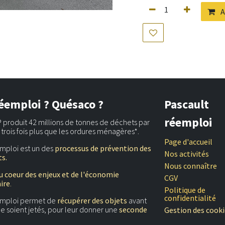
A
éemploi ? Quésaco ?
Pascault
réemploi
 produit 42 millions de tonnes de déchets par
t trois fois plus que les ordures ménagères*.
Page d'accueil
mploi est un des
processus de prévention des
Nos activités
s.
Nous connaître
u coeur des enjeux et de l'économie
CGV
aire
.
Politique de
confidentialité
emploi permet de
récupérer des objets
avant
 ne soient jetés, pour leur donner une
seconde
Gestion des cooki