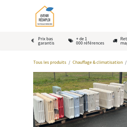
Se rendre au contenu
Accueil
Le réemploi
Autres
Prix bas
+ de 1
Ret
garantis
000 références
ma
Tous les produits
Chauffage & climatisation