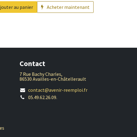
jouter au panier
Acheter maintenant
Contact
7 Rue Bachy Charles,
86530 Availles-en-Châtellerault
contact@avenir-reemploi.fr
05.49.62.26.09.
es