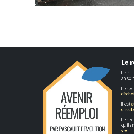
Le r
Le BTP
an soi
Le rée
déchet
Il est
a
circul
Le ré
qu'ils
vie
.