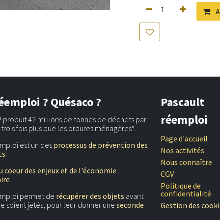
A
éemploi ? Quésaco ?
Pascault
réemploi
 produit 42 millions de tonnes de déchets par
t trois fois plus que les ordures ménagères*.
Page d'accueil
mploi est un des
processus de prévention des
Nos activités
s.
Nous connaître
u coeur des enjeux et de l'économie
CGV
aire
.
Politique de
confidentialité
emploi permet de
récupérer des objets
avant
 ne soient jetés, pour leur donner une
seconde
Gestion des cooki