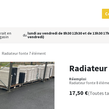
 services
MatériauThèque
L'équipe
Nous situer
C
rait en
lundi au vendredi de 8h30 12h30 et de 13h30 17h
du
gasin
vendredi)
Radiateur fonte 7 élément
Radiateur
Réemploi
Radiateur fonte 8 éléme
17,50
€
(Toutes t