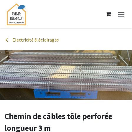
Se rendre au contenu
Electricité & éclairages
Chemin de câbles tôle perforée
longueur 3 m