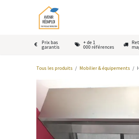
Se rendre au contenu
Accueil
Le réemploi
Autres
Prix bas
+ de 1
Ret
garantis
000 références
ma
Tous les produits
Mobilier & équipements