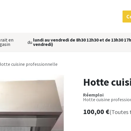
 services
MatériauThèque
L'équipe
Nous situer
C
rait en
lundi au vendredi de 8h30 12h30 et de 13h30 17h
du
gasin
vendredi)
Hotte cuisine professionnelle
Hotte cuis
Réemploi
Hotte cuisine professio
100,00
€
(Toutes 