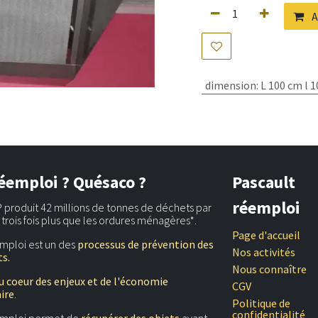
A
dimension
:
L 100 cm l 
éemploi ? Quésaco ?
Pascault
réemploi
 produit 42 millions de tonnes de déchets par
t trois fois plus que les ordures ménagères*.
Page d'accueil
mploi est un des
processus de prévention des
Nos activités
s.
Nous connaître
u coeur des enjeux et de l'économie
CGV
aire
.
Politique de
confidentialité