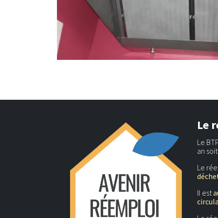
Le r
Le BTP
an soi
Le rée
déchet
Il est
a
circul