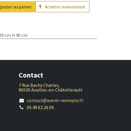
jouter au panier
Acheter maintenant
100 cm H 40 cm
Contact
7 Rue Bachy Charles,
86530 Availles-en-Châtellerault
contact@avenir-reemploi.fr
05.49.62.26.09.