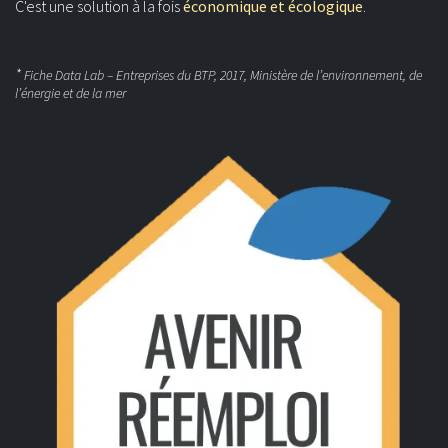
C'est une solution à la fois
économique et écologique
.
*
Fiche Data Lab – Entreprises du BTP, 2017, Ministère de l’environnement, de
l’énergie et de la mer