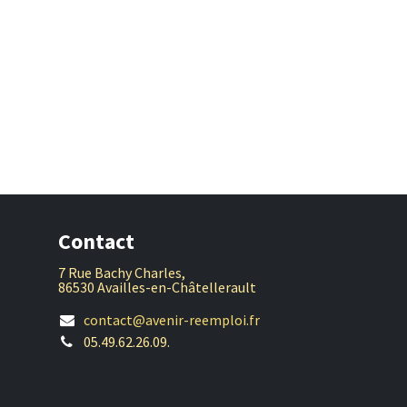
Contact
7 Rue Bachy Charles,
86530 Availles-en-Châtellerault
contact@avenir-reemploi.fr
05.49.62.26.09.