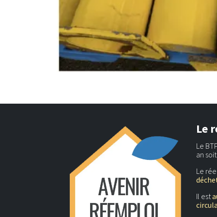
Le r
Le BTP
an soi
Le rée
déchet
Il est
a
circul