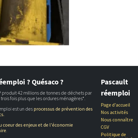
éemploi ? Quésaco ?
Pascault
réemploi
 produit 42 millions de tonnes de déchets par
t trois fois plus que les ordures ménagères*.
Page d'accueil
mploi est un des
processus de prévention des
Nos activités
s.
Nous connaître
u coeur des enjeux et de l'économie
CGV
aire
.
Politique de