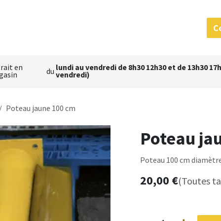
 services
MatériauThèque
L'équipe
Nous situer
C
rait en
lundi au vendredi de 8h30 12h30 et de 13h30 17h
du
gasin
vendredi)
Poteau jaune 100 cm
Poteau ja
Poteau 100 cm diamètr
20,00
€
(Toutes t