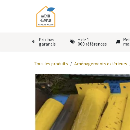
Se rendre au contenu
Accueil
Le réemploi
Autres
Prix bas
+ de 1
Ret
garantis
000 références
ma
Tous les produits
Aménagements extérieurs