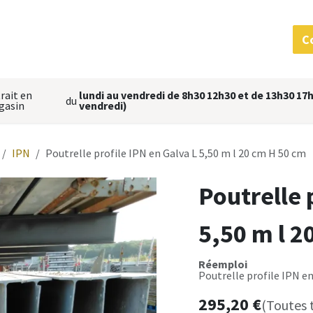
 services
MatériauThèque
L'équipe
Nous situer
C
rait en
lundi au vendredi de 8h30 12h30 et de 13h30 17h
du
gasin
vendredi)
IPN
Poutrelle profile IPN en Galva L 5,50 m l 20 cm H 50 cm
Poutrelle 
5,50 m l 2
Réemploi
Poutrelle profile IPN en
295,20
€
(Toutes 