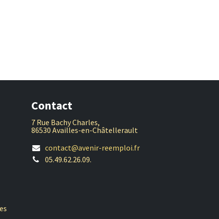
Contact
7 Rue Bachy Charles,
86530 Availles-en-Châtellerault
contact@avenir-reemploi.fr
05.49.62.26.09.
es