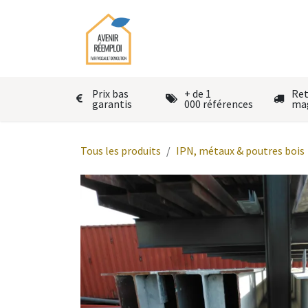
Se rendre au contenu
Accueil
Le réemploi
Autres
Prix bas
+ de 1
Ret
garantis
000 références
ma
Tous les produits
IPN, métaux & poutres bois