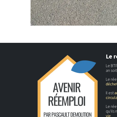
Le r
Le BTP
an soi
Le rée
déchet
Il est
a
circul
Le ré
qu'ils
vie
.