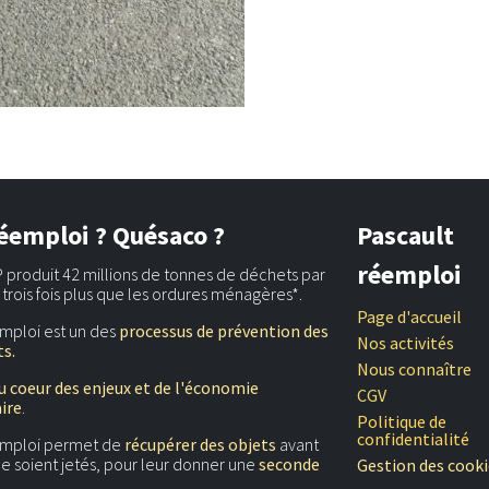
éemploi ? Quésaco ?
Pascault
réemploi
 produit 42 millions de tonnes de déchets par
t trois fois plus que les ordures ménagères*.
Page d'accueil
mploi est un des
processus de prévention des
Nos activités
s.
Nous connaître
u coeur des enjeux et de l'économie
CGV
aire
.
Politique de
confidentialité
emploi permet de
récupérer des objets
avant
 ne soient jetés, pour leur donner une
seconde
Gestion des cooki