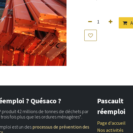
A
éemploi ? Quésaco ?
Pascault
réemploi
 produit 42 millions de tonnes de déchets par
t trois fois plus que les ordures ménagères*.
Page d'accueil
mploi est un des
processus de prévention des
Nos activités
s.