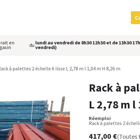
 services
MatériauThèque
L'équipe
Nous situer
C
rait en
lundi au vendredi de 8h30 12h30 et de 13h30 17h
du
gasin
vendredi)
ack à palettes 2 échelle 6 lisse L 2,78 m l 1,04 m H 8,26 m
Rack à pale
L 2,78 m l
Réemploi
Rack à palettes 2 échelle
417,00
€
(Toutes 