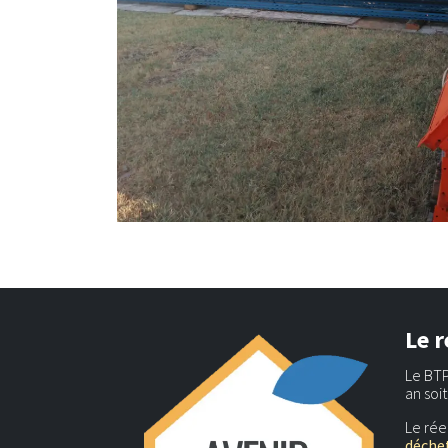
Le r
Le BTP
an soi
Le rée
déchet