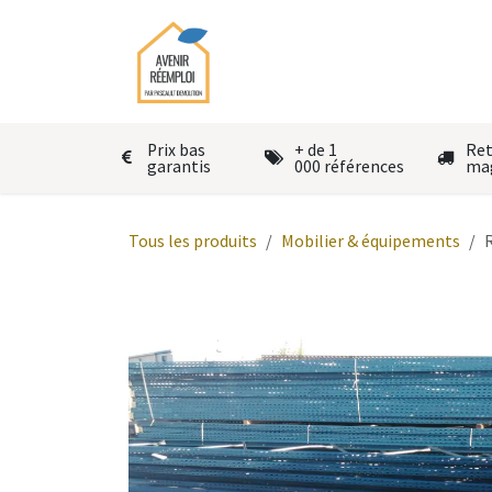
Se rendre au contenu
Accueil
Le réemploi
Autres
Prix bas
+ de 1
Ret
garantis
000 références
ma
Tous les produits
Mobilier & équipements
R