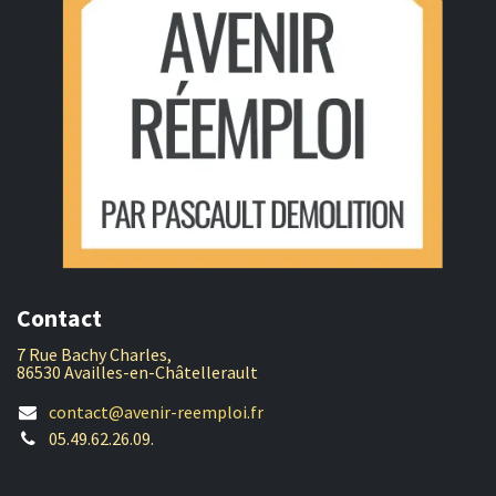
Contact
7 Rue Bachy Charles,
86530 Availles-en-Châtellerault
contact@avenir-reemploi.fr
05.49.62.26.09.