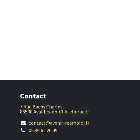
Contact
7 Rue Bachy Charles,
86530 Availles-en-Châtellerault
contact@avenir-reemploi.fr
05.49.62.26.09.