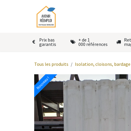
Se rendre au contenu
Accueil
Le réemploi
Autres
Prix bas
+ de 1
Ret
garantis
000 références
ma
Tous les produits
Isolation, cloisons, bardage
Nouveau !
Nouveau !