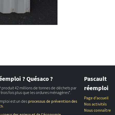
éemploi ? Quésaco ?
Pascault
réemploi
 produit 42 millions de tonnes de déchets par
t trois fois plus que les ordures ménagères*.
Page d'accueil
mploi est un des
processus de prévention des
Nos activités
s.
Nous connaître
u coeur des enjeux et de l'économie