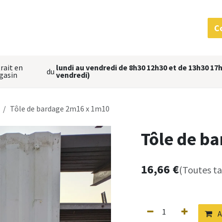
 services
MatériauThèque
L'équipe
Nous situer
C
rait en
lundi au vendredi de 8h30 12h30 et de 13h30 17h
du
gasin
vendredi)
Tôle de bardage 2m16 x 1m10
Tôle de b
16,66
€
(Toutes t
A