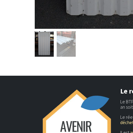
Le r
Le BTP
an soi
Le rée
déchet
Il est
a